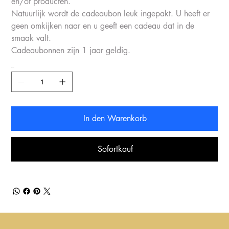
en/of producten.
Natuurlijk wordt de cadeaubon leuk ingepakt. U heeft er
geen omkijken naar en u geeft een cadeau dat in de
smaak valt.
Cadeaubonnen zijn 1 jaar geldig.
Anzahl
In den Warenkorb
Sofortkauf