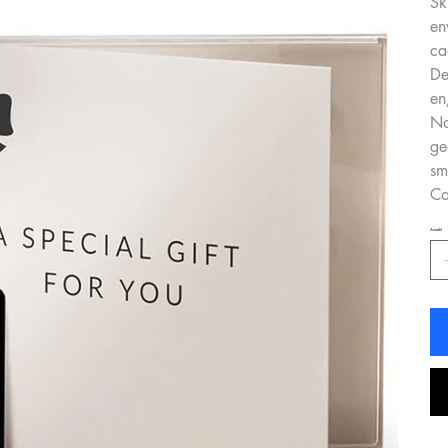
Sk
en
ca
De
en
Na
ge
sm
Ca
Anzahl