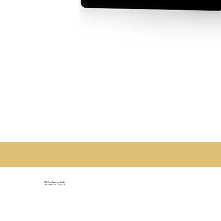
500 Terry Francois Straße,
San Francisco, CA 94158