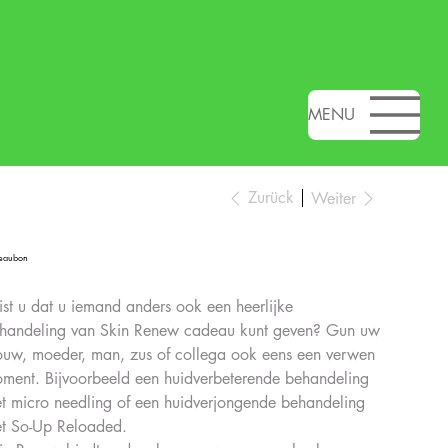
MENU
Zurück
Weiter
eaubon
s
st u dat u iemand anders ook een heerlijke
handeling van Skin Renew cadeau kunt geven? Gun uw
ouw, moeder, man, zus of collega ook eens een verwen
ment. Bijvoorbeeld een huidverbeterende behandeling
t micro needling of een huidverjongende behandeling
t So-Up Reloaded.