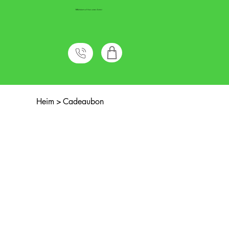
10%
Rabatt auf Ihren ersten Termin!
Heim
>
Cadeaubon