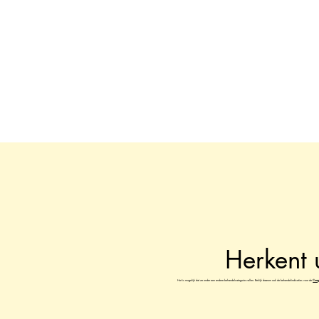
Herkent 
Het is mogelijk dat ze onder een andere behandelcategorie vallen. Bekijk daarom ook de behandelindicaties voor de
Coag