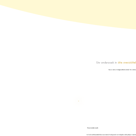
Uw onderzoek in
drie overzichte
Bij ons staat uw huidgezondheid centraal. Om u de bes
Vooronderzoek
Uw huid wordt beoordeeld door onze medisch huidspecialist om te bepalen welke plekjes in aanm