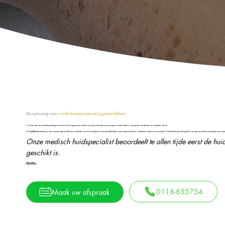
De oplossing voor
ouderdomswratjes en pigmentvlekken
In slechts één tot twee behandelingen kunnen wij het ongewenste weefsel tot op de millimeter nauwkeurig en zonder littekens verwijderen met behulp van vloeibare stikstof.
De
CryoPen
behandeling is een nauwkeurige en effectieve methode v
oor het verwijderen van huidoneffenheden zoals pigmentvlekken, ouderdomswratjes en zonschade. De behandeling maakt gebruik van geavanceerde cryotherapie, een straal
Onze medisch huidspecialist beoordeelt te allen tijde eerst de hu
geschikt is.
Lees meer…
0118-855754
Maak uw afspraak