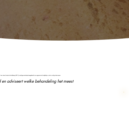
 van uiterst koude
stikstofdamp (-89°C) wordt gecontroleerd aangebracht om ongewenste huidplekjes snel en veilig te bevriezen.
id en adviseert welke behandeling het meest