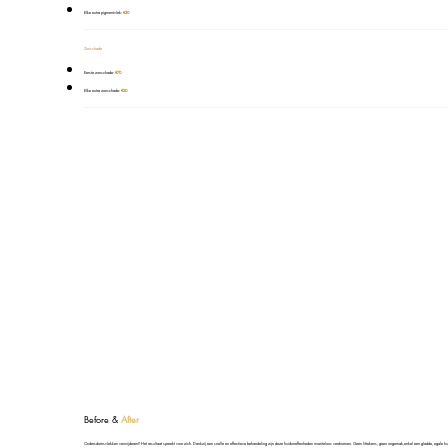
Elke extra pigmentvlek:
€30
Zonschade
Eerste zonschade:
€70
Elke extra zonschade:
€20
Before &
After
Oudersdomsvlekken verwijderen? Het resultaat spreekt voor zich. Dankzij een snelle en effectieve behandeling zijn deze huidoneffenheden moeiteloos verdwenen. Geen littekens, geen ongemak,enkel een gladde, egale hu