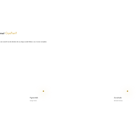
j met
CryoPen?
u een overzicht van de indicaties die wij veilig en zonder littekens voor u kunnen verwijderen.
Pigmentvlek
Zonschade
Lentigo Solaris
Actinische Keratose