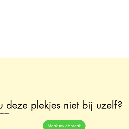
u deze plekjes niet bij uzelf?
ulatie
of
Diathermie.
Maak uw afspraak