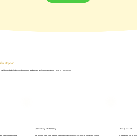
lijke stappen
t mogelijke zorg te bieden, hebben wij ons behandelproces opgedeeld in een aantal heldere stappen. Zo weet u precies wat u kunt verwachten.
Voorbereiding & behandeling
Nazorg & controle
erking komen voor de behandeling.
De te behandelen plekjes worden gemarkeerd met een wit potlood. Wij maken foto’s voor uw dossier. Indien gewenst, kunnen de
Na de behandeling wordt het gebied