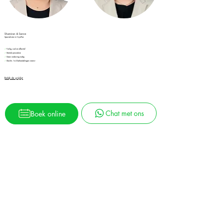
Shamiran & Sanne
Specialisten in CryoPen
✓
Veilig, snel en effectief
✓
Steriele procedure
✓
Geen verdoving nodig
✓
Slechts 1 à 2 behandelingen vereist
Bekijk de prijslijst
Chat met ons
Boek online