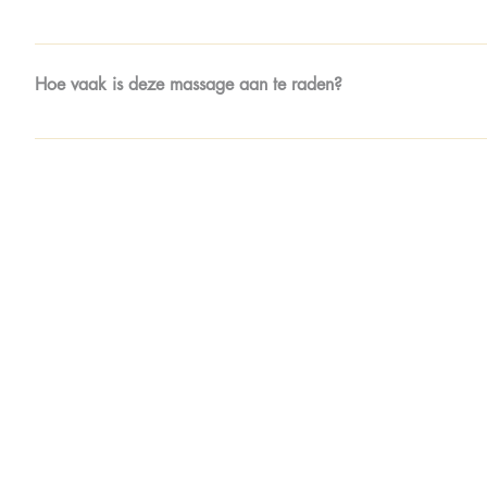
U voelt zich diep ontspannen en energiek Spanningen in de 
Hoe vaak is deze massage aan te raden?
Ter ontspanning: 1x per maand Bij stress of spierklachten: 