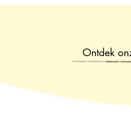
Ontdek on
Naast de Head Spa bieden wij ook andere behandelingen aan, zoals
Maderotherapie,
Head Spa
en
Ontspanningsmassa