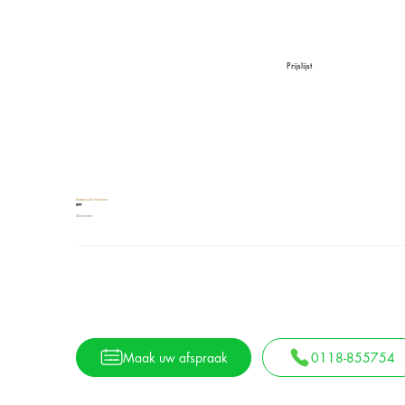
Prijslijst
Keramische Hotstone
€99
60 minuten
0118-855754
Maak uw afspraak