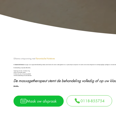
Ultieme ontspanning met
Keramische Hotstone
De
keramische hotstone
massage is een rustgevende behandeling waarbij warme keramische stenen worden gebruikt om uw spieren diep te ontspannen. De warmte van de stenen dringt door tot in de dieper gelegen spierlagen en stimuleert de bl
De behandeling is bijzonder effectief bij:
• Spanning in de nek, schouders of rug
• Stijve of vermoeide spieren
• Chronische stress of oververmoeidheid
• Slechte doorbloeding of koude ledematen
De massagetherapeut stemt de behandeling volledig af op uw klac
Lees meer…
0118-855754
Maak uw afspraak