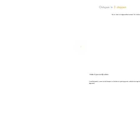
Ontspan in
3 stappen
Bij ons staat uw huidgezondheid centraal. Om u de bes
Intake & persoonlijk advies
Vooraf bespreekt u samen met de therapeut uw klachten en spanningspunten, zodat de massage hie
afgestemd.