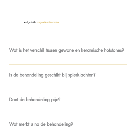
Veelgestelde
vragen & antwoorden
Wat is het verschil tussen gewone en keramische hotstones?
Keramische stenen behouden de warmte langer dan natuursten
de hele behandeling.
Is de behandeling geschikt bij spierklachten?
Zeker. Vooral bij stijve spieren, spanningshoofdpijn of chroni
Doet de behandeling pijn?
Nee, de massage is juist gericht op ontspanning. De warmte
Wat merkt u na de behandeling?