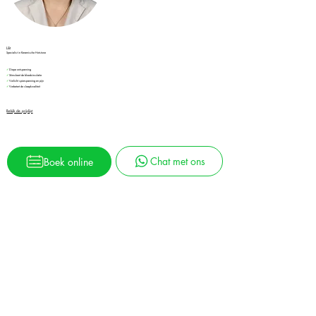
Lilit
Specialist in Keramische Hotstone
✓
Diepe ontspanning
✓
Stimuleert de bloedcirculatie
✓
Verlicht spierspanning en pijn
✓
Verbetert de slaapkwaliteit
Bekijk de prijslijst
Chat met ons
Boek online