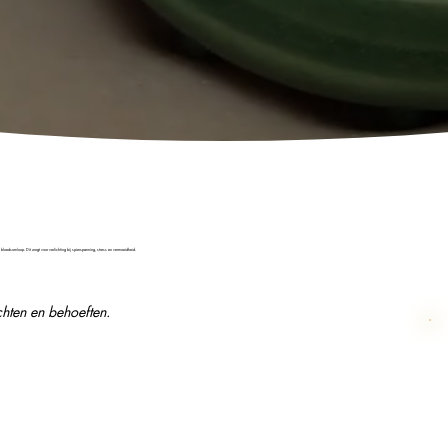
oedsomloop. Dit zorgt voor verlichting bij spierspanning, stress en vermoeidheid.
hten en behoeften.