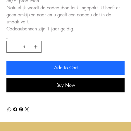
en/of producten.
Natuurlijk wordt de cadeaubon leuk ingepakt. U heeft er
geen omkijken naar en u geeft een cadeau dat in de
smaak valt.
Cadeaubonnen zijn 1 jaar geldig.
Quantity
Add to Cart
Buy Now