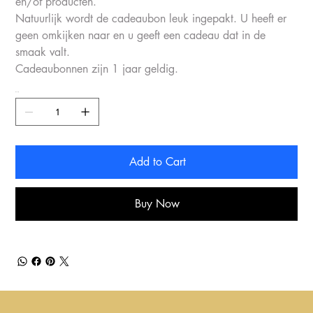
en/of producten.
Natuurlijk wordt de cadeaubon leuk ingepakt. U heeft er
geen omkijken naar en u geeft een cadeau dat in de
smaak valt.
Cadeaubonnen zijn 1 jaar geldig.
Quantity
Add to Cart
Buy Now