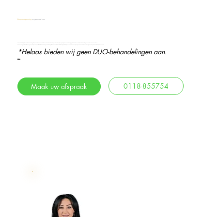
Diepe ontspanning
en gezonde haar
Diepe ontspanning
en gezonde haar
De Japanse
Head Spa
is een exclusieve behandeling gericht op het hoofd, de nek en schouders. Door een combinatie van traditionele Japanse technieken, ontspanningsmassages en hoofdhuidverzorging ervaart u niet alleen mentale rust, maar verbetert u ook de gezondheid van uw haar en hoofdhuid.
De behandeling helpt bij het loslaten van opgebouwde spanningen en stimuleert de doorbloeding, waardoor voedingsstoffen de haarzakjes beter bereiken. Dit draagt bij aan sterkere, glanzendere haren en een optimaal gezonde hoofdhuid. Bovendien zorgt de Head Spa voor een weldadig moment van pure rust.
Lees meer…
De Japanse
Head Spa
is een exclusieve behandeling gericht op het hoofd, de nek en schouders. Door een combinatie van traditionele Japanse technieken, ontspanningsmassages en hoofdhuidverzorging ervaart u niet alleen mentale rust, maar verbetert u ook de gezondheid van uw haar en hoofdhuid.
De behandeling helpt bij het loslaten van opgebouwde spanningen en stimuleert de doorbloeding, waardoor voedingsstoffen de haarzakjes beter bereiken. Dit draagt bij aan sterkere, glanzendere haren en een optimaal gezonde hoofdhuid. Bovendien zorgt de Head Spa voor een weldadig moment van pure rust.
*Helaas bieden wij geen DUO-behandelingen aan.
0118-855754
Maak uw afspraak
Lees meer…
0118-855754
Maak uw afspraak