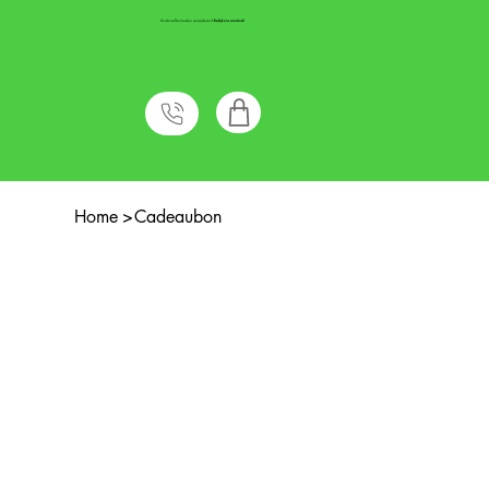
Huidoneffenheden verwijderen?
Bekijk ons aanbod!
Home
>
Cadeaubon