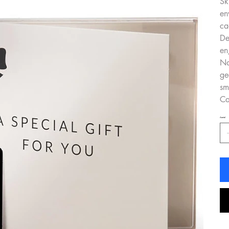
Sk
en
ca
De
en
Na
ge
sm
Ca
Aantal