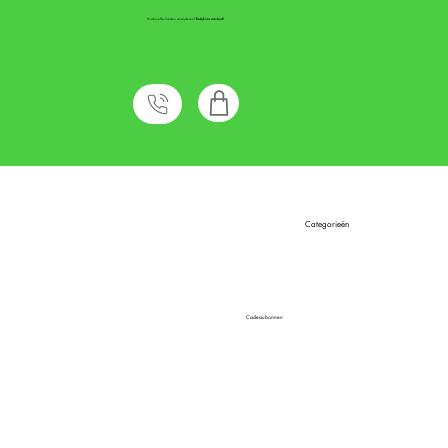
Huidoneffenheden verwijderen?
Bekijk ons aanbod!
Categorieën
Cadeaubonnen