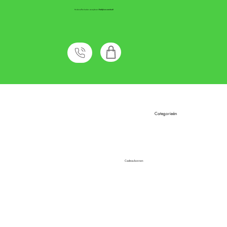
Huidoneffenheden verwijderen?
Bekijk ons aanbod!
Categorieën
Cadeaubonnen