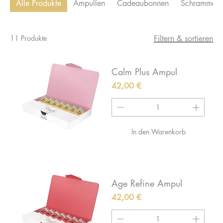
Alle Produkte
Ampullen
Cadeaubonnen
Schrammek
11 Produkte
Filtern & sortieren
Calm Plus Ampul
Preis
42,00 €
In den Warenkorb
Age Refine Ampul
Preis
42,00 €