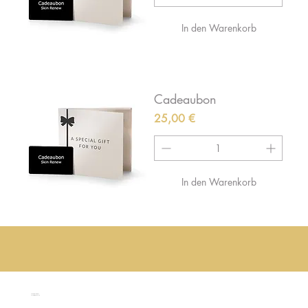
In den Warenkorb
Cadeaubon
Preis
25,00 €
In den Warenkorb
500 Terry Francois Straße,
San Francisco, CA 94158