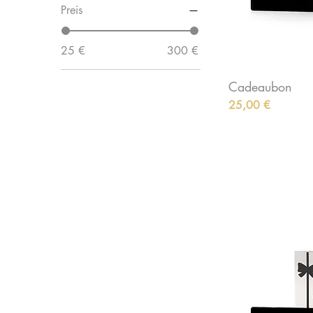
Preis
25 €
300 €
Cadeaubon
Preis
25,00 €