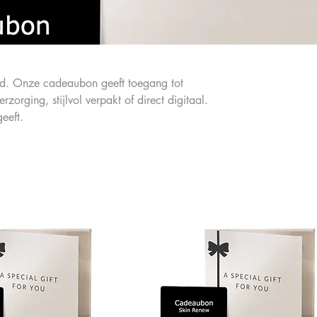
uid. Onze cadeaubon geeft toegang tot
orging, stijlvol verpakt of direct digitaal.
eeft.