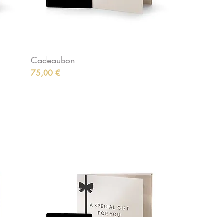
Cadeaubon
Preis
75,00 €