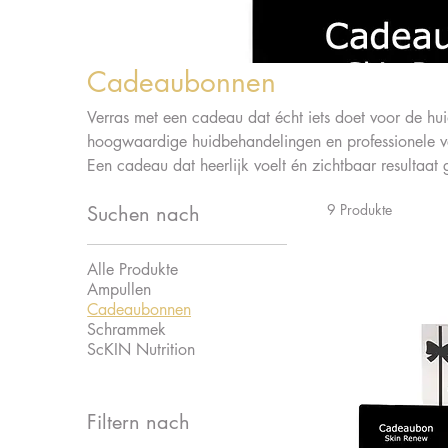
Cadeaubonnen
Verras met een cadeau dat écht iets doet voor de h
hoogwaardige huidbehandelingen en professionele verz
Een cadeau dat heerlijk voelt én zichtbaar resultaat g
9 Produkte
Suchen nach
Alle Produkte
Ampullen
Cadeaubonnen
Schrammek
ScKIN Nutrition
Filtern nach